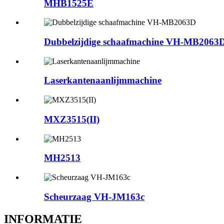
MHB1525E
Dubbelzijdige schaafmachine VH-MB2063
Laserkantenaanlijmmachine
MXZ3515(II)
MH2513
Scheurzaag VH-JM163c
INFORMATIE