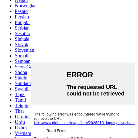
Nepali
Norwegian
Pashto
Persian
Punjabi
Serbian
Sesotho
Sinhala
Slovak
Slovenian
Somali
Samoan
Scots Gaelic
Shona
Sindhi
Sundanese
Swahili
Tajik
Tamil
Telugu
Thai
Ukrainian
Urdu
Uzbek
Vietnamese