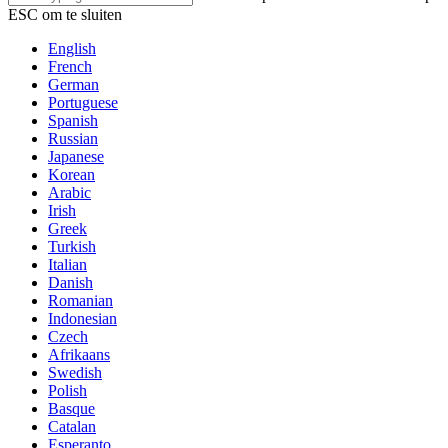
ESC om te sluiten
English
French
German
Portuguese
Spanish
Russian
Japanese
Korean
Arabic
Irish
Greek
Turkish
Italian
Danish
Romanian
Indonesian
Czech
Afrikaans
Swedish
Polish
Basque
Catalan
Esperanto