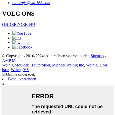
macrafts@vip.163.com
VOLG ONS
ONDERZOEK NU
© Copyright - 2010-2024: Alle rechten voorbehouden.
Sitemap
-
AMP Mobiel
Weinig Moulder
,
Houtprofiler
,
Michael Weinig Inc
,
Weinig
,
Holz
haar
,
Weinig VS
,
E-mail verzenden
x