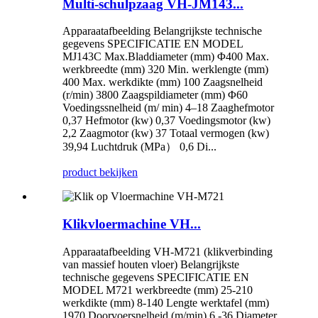
Multi-schulpzaag VH-JM143...
Apparaatafbeelding Belangrijkste technische
gegevens SPECIFICATIE EN MODEL
MJ143C Max.Bladdiameter (mm) Φ400 Max.
werkbreedte (mm) 320 Min. werklengte (mm)
400 Max. werkdikte (mm) 100 Zaagsnelheid
(r/min) 3800 Zaagspildiameter (mm) Φ60
Voedingssnelheid (m/ min) 4–18 Zaaghefmotor
0,37 Hefmotor (kw) 0,37 Voedingsmotor (kw)
2,2 Zaagmotor (kw) 37 Totaal vermogen (kw)
39,94 Luchtdruk (MPa） 0,6 Di...
product bekijken
Klikvloermachine VH...
Apparaatafbeelding VH-M721 (klikverbinding
van massief houten vloer) Belangrijkste
technische gegevens SPECIFICATIE EN
MODEL M721 werkbreedte (mm) 25-210
werkdikte (mm) 8-140 Lengte werktafel (mm)
1970 Doorvoersnelheid (m/min) 6 -36 Diameter