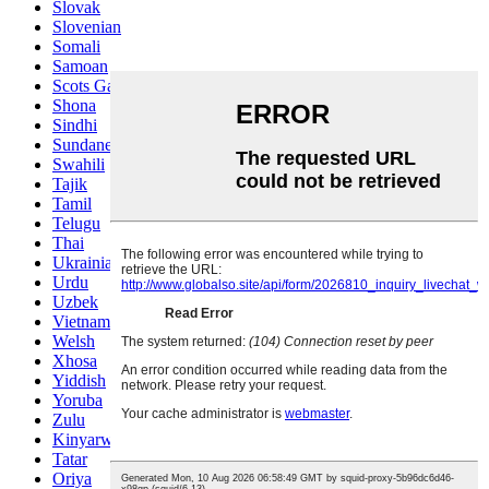
Slovak
Slovenian
Somali
Samoan
Scots Gaelic
Shona
Sindhi
Sundanese
Swahili
Tajik
Tamil
Telugu
Thai
Ukrainian
Urdu
Uzbek
Vietnamese
Welsh
Xhosa
Yiddish
Yoruba
Zulu
Kinyarwanda
Tatar
Oriya