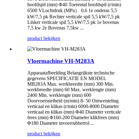
hoofdspil (mm) Φ40 Toerental hoofdspil (r/min)
6500 VLuchtdruk (MPa） 0,6 1e onderas 5,5
kW/7,5 pk Rechter verticale spil 5,5 kW/7,5 pk
Linker verticale spil 5,5 kW/7,5 pk 1e bovenas
7,5 kw 2e Bovenas 7,5kw ...
product bekijken
Vloermachine VH-M283A
Apparaatafbeelding Belangrijkste technische
gegevens SPECIFICATIE EN MODEL
MB283A Max. werkbreedte (mm) 300 Min.
werkbreedte (mm) 60 Max. werklengte (mm)
2400 Min. werklengte (mm) 600
Doorvoersnelheid (m/min) 8- 50 Omwenteling
verticaal en klikas (r/min) 6000-8000 Diameter
verticaal en klikas (mm) Φ40 Diameter verticale
frees (mm) Φ160-200 Diameter klikfrees (mm)
Φ180 Diameter invoerrubberrol ...
product bekijken